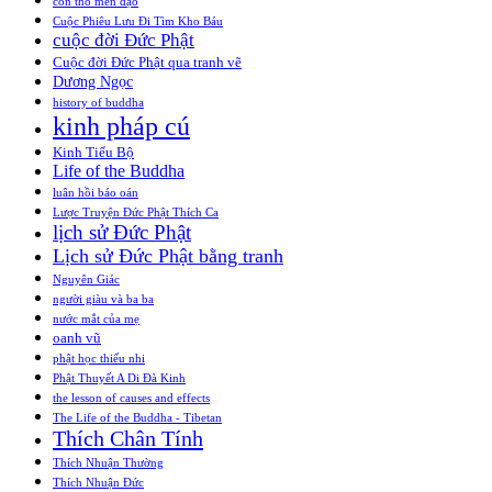
con thỏ mến đạo
Cuộc Phiêu Lưu Đi Tìm Kho Báu
cuộc đời Đức Phật
Cuộc đời Đức Phật qua tranh vẽ
Dương Ngọc
history of buddha
kinh pháp cú
Kinh Tiểu Bộ
Life of the Buddha
luân hồi báo oán
Lược Truyện Đức Phật Thích Ca
lịch sử Đức Phật
Lịch sử Đức Phật bằng tranh
Nguyên Giác
người giàu và ba ba
nước mắt của mẹ
oanh vũ
phật học thiếu nhi
Phật Thuyết A Di Đà Kinh
the lesson of causes and effects
The Life of the Buddha - Tibetan
Thích Chân Tính
Thích Nhuận Thường
Thích Nhuận Đức