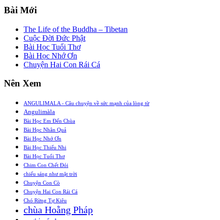
Bài Mới
The Life of the Buddha – Tibetan
Cuộc Đời Đức Phật
Bài Học Tuổi Thơ
Bài Học Nhớ Ơn
Chuyện Hai Con Rái Cá
Nên Xem
ANGULIMALA - Câu chuyện về sức mạnh của lòng từ
Angulimàla
Bài Học Em Đến Chùa
Bài Học Nhân Quả
Bài Học Nhớ Ơn
Bài Học Thiếu Nhi
Bài Học Tuổi Thơ
Chim Con Chết Đói
chiếu sáng như mặt trời
Chuyện Con Cò
Chuyện Hai Con Rái Cá
Chó Rừng Tự Kiêu
chùa Hoằng Pháp