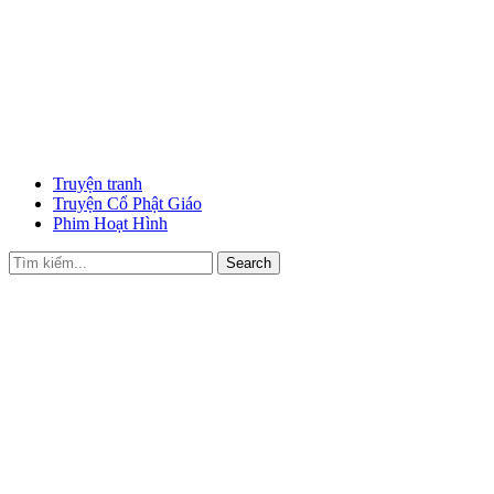
Truyện tranh
Truyện Cổ Phật Giáo
Phim Hoạt Hình
Search