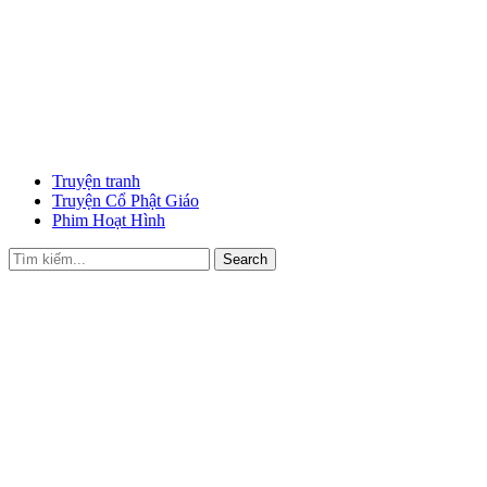
Truyện tranh
Truyện Cổ Phật Giáo
Phim Hoạt Hình
Search