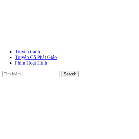
Truyện tranh
Truyện Cổ Phật Giáo
Phim Hoạt Hình
Search