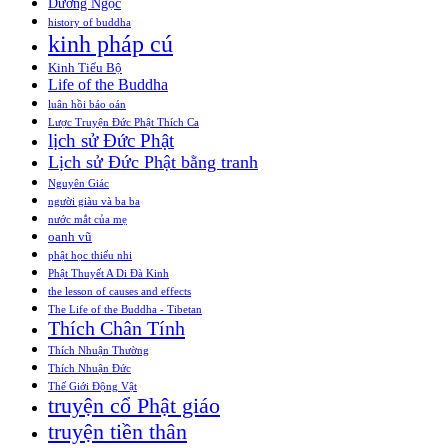
Dương Ngọc
history of buddha
kinh pháp cú
Kinh Tiểu Bộ
Life of the Buddha
luân hồi báo oán
Lược Truyện Đức Phật Thích Ca
lịch sử Đức Phật
Lịch sử Đức Phật bằng tranh
Nguyên Giác
người giàu và ba ba
nước mắt của mẹ
oanh vũ
phật học thiếu nhi
Phật Thuyết A Di Đà Kinh
the lesson of causes and effects
The Life of the Buddha - Tibetan
Thích Chân Tính
Thích Nhuận Thường
Thích Nhuận Đức
Thế Giới Động Vật
truyện cổ Phật giáo
truyện tiền thân