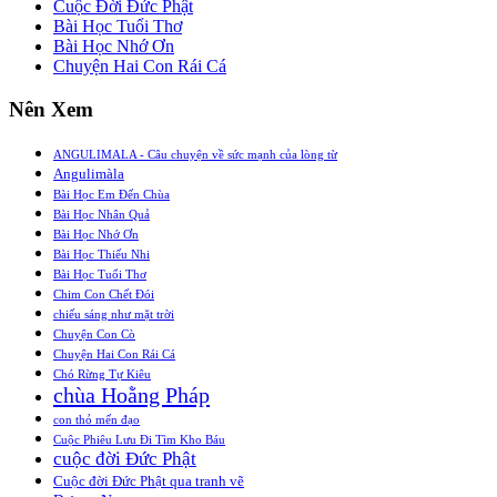
Cuộc Đời Đức Phật
Bài Học Tuổi Thơ
Bài Học Nhớ Ơn
Chuyện Hai Con Rái Cá
Nên Xem
ANGULIMALA - Câu chuyện về sức mạnh của lòng từ
Angulimàla
Bài Học Em Đến Chùa
Bài Học Nhân Quả
Bài Học Nhớ Ơn
Bài Học Thiếu Nhi
Bài Học Tuổi Thơ
Chim Con Chết Đói
chiếu sáng như mặt trời
Chuyện Con Cò
Chuyện Hai Con Rái Cá
Chó Rừng Tự Kiêu
chùa Hoằng Pháp
con thỏ mến đạo
Cuộc Phiêu Lưu Đi Tìm Kho Báu
cuộc đời Đức Phật
Cuộc đời Đức Phật qua tranh vẽ